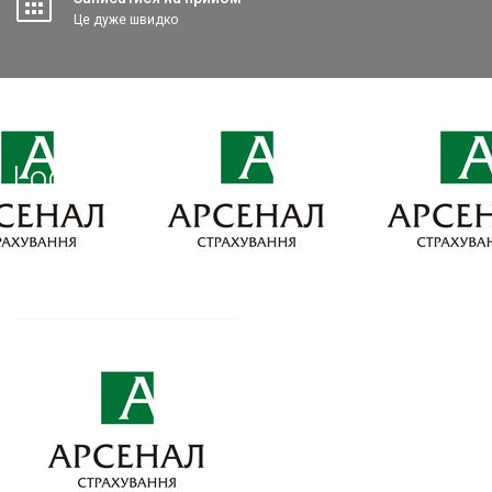
Це дуже швидко
VERMAX
>
LOGO_АРСЕНАЛ
Logo_Арсенал