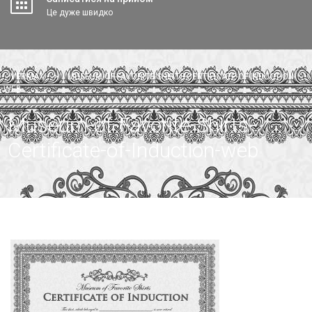
Це дуже швидко
VERMAX
>
MUSEUM-OF-FAVORITE-SHIRTS-CERTIFICATE-OF-INDUCTION-
WEB
Museum-of-Favorite-Shirts-
Certificate-of-Induction-web